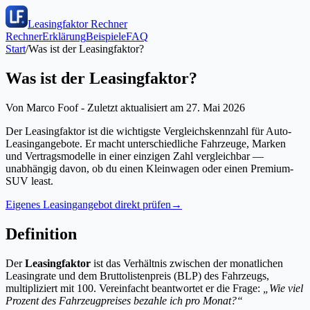
Leasingfaktor Rechner
Rechner
Erklärung
Beispiele
FAQ
Start
/
Was ist der Leasingfaktor?
Was ist der Leasingfaktor?
Von
Marco Foof
- Zuletzt aktualisiert am
27. Mai 2026
Der Leasingfaktor ist die wichtigste Vergleichskennzahl für Auto-
Leasingangebote. Er macht unterschiedliche Fahrzeuge, Marken
und Vertragsmodelle in einer einzigen Zahl vergleichbar —
unabhängig davon, ob du einen Kleinwagen oder einen Premium-
SUV least.
Eigenes Leasingangebot direkt prüfen
→
Definition
Der
Leasingfaktor
ist das Verhältnis zwischen der monatlichen
Leasingrate und dem Bruttolistenpreis (BLP) des Fahrzeugs,
multipliziert mit 100. Vereinfacht beantwortet er die Frage:
„Wie viel
Prozent des Fahrzeugpreises bezahle ich pro Monat?“