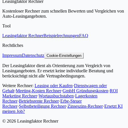
Leasingfaktor Rechner
Kostenloser Rechner zum schnellen Bewerten und Vergleichen von
Auto-Leasingangeboten.
Tool
Leasingfaktor Rechner
Beispielrechnungen
FAQ
Rechtliches
Impressum
Datenschutz
Cookie-Einstellungen
Der Leasingfaktor dient als Orientierung zum Vergleich von
Leasingangeboten. Er ersetzt keine individuelle Beratung und
berücksichtigt nicht alle Vertragsbedingungen.
Weitere Rechner:
Leasing oder Kaufen
·
Dienstwagen oder
Gehalt
·
Meeting-Kosten Rechner
·
GmbH Gründungskosten
·
ROI
Marketing Rechner
·
Wortausbuchstaben
·
Lagerkosten
Rechner
·
Betriebsrente Rechner
·
Erbe-Steuer
Rechner
·
Selbstbeteiligung Rechner
·
Zinseszins-Rechner
·
Ersetzt KI
meinen Job?
©
2026
Leasingfaktor Rechner