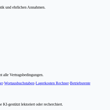
atik und ehrlichen Annahmen.
ht alle Vertragsbedingungen.
er
·
Wortausbuchstaben
·
Lagerkosten Rechner
·
Betriebsrente
I-gestützt lektoriert oder recherchiert.