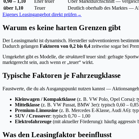
0,90 – 1,10
Eher teuer
Über Marktdurchschnitt — vergleich
über 1,10
Teuer
Deutlich oberhalb des Marktes — Al
Eigenes Leasingangebot direkt prüfen
→
Warum es keine harten Grenzen gibt
Der Leasingmarkt ist dynamisch. Hersteller subventionieren bestimm
Dadurch gelangen
Faktoren von 0,2 bis 0,4
zeitweise sogar bei Pre
Umgekehrt gibt es Modelle, die
strukturell
teuer sind: gefragte Sport
marktgerecht sein, auch wenn er „teuer“ wirkt.
Typische Faktoren je Fahrzeugklasse
Faustwerte, die du als Ausgangspunkt nutzen kannst — Aktionsangebot
Kleinwagen / Kompaktklasse
(z. B. VW Polo, Opel Corsa): t
Mittelklasse
(z. B. VW Passat, BMW 3er): typisch 0,60 – 0,85
Premium-Limousine
(z. B. Mercedes E-Klasse, Audi A6): typ
SUV / Crossover
: typisch 0,70 – 1,00
Elektrofahrzeuge
(mit aktueller Förderung): häufig aggressiv 
Was den Leasingfaktor beeinflusst