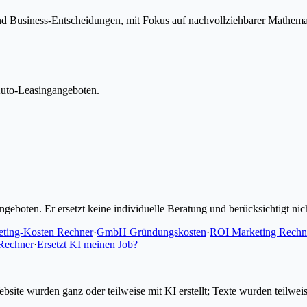
 und Business-Entscheidungen, mit Fokus auf nachvollziehbarer Mathem
Auto-Leasingangeboten.
geboten. Er ersetzt keine individuelle Beratung und berücksichtigt nic
ting-Kosten Rechner
·
GmbH Gründungskosten
·
ROI Marketing Rechn
-Rechner
·
Ersetzt KI meinen Job?
e wurden ganz oder teilweise mit KI erstellt; Texte wurden teilweise K