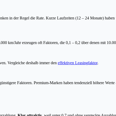
nken in der Regel die Rate. Kurze Laufzeiten (12 – 24 Monate) haben 
000 km/Jahr erzeugen oft Faktoren, die 0,1 – 0,2 über denen mit 10.00
ven. Vergleiche deshalb immer den
effektiven Leasingfaktor
.
ll günstigere Faktoren. Premium-Marken haben tendenziell höhere Wer
erzahlung.
Klar attraktiv
, weil unter 0,7 und ohne versteckte Anzahlu