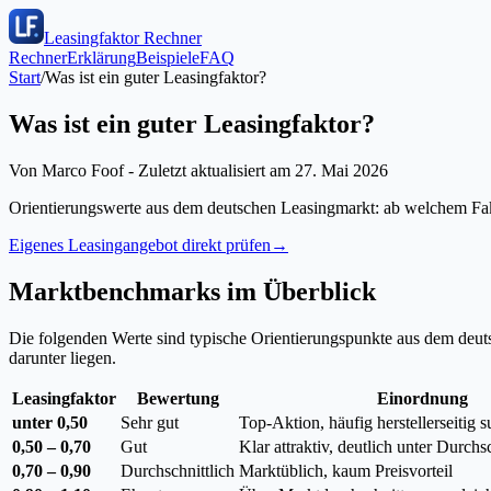
Leasingfaktor Rechner
Rechner
Erklärung
Beispiele
FAQ
Start
/
Was ist ein guter Leasingfaktor?
Was ist ein guter Leasingfaktor?
Von
Marco Foof
- Zuletzt aktualisiert am
27. Mai 2026
Orientierungswerte aus dem deutschen Leasingmarkt: ab welchem Fakto
Eigenes Leasingangebot direkt prüfen
→
Marktbenchmarks im Überblick
Die folgenden Werte sind typische Orientierungspunkte aus dem deut
darunter liegen.
Leasingfaktor
Bewertung
Einordnung
unter 0,50
Sehr gut
Top-Aktion, häufig herstellerseitig s
0,50 – 0,70
Gut
Klar attraktiv, deutlich unter Durchs
0,70 – 0,90
Durchschnittlich
Marktüblich, kaum Preisvorteil