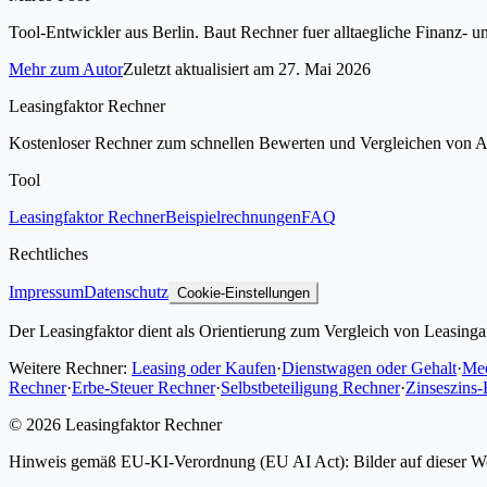
Tool-Entwickler aus Berlin. Baut Rechner fuer alltaegliche Finanz-
Mehr zum Autor
Zuletzt aktualisiert am
27. Mai 2026
Leasingfaktor Rechner
Kostenloser Rechner zum schnellen Bewerten und Vergleichen von 
Tool
Leasingfaktor Rechner
Beispielrechnungen
FAQ
Rechtliches
Impressum
Datenschutz
Cookie-Einstellungen
Der Leasingfaktor dient als Orientierung zum Vergleich von Leasingan
Weitere Rechner:
Leasing oder Kaufen
·
Dienstwagen oder Gehalt
·
Mee
Rechner
·
Erbe-Steuer Rechner
·
Selbstbeteiligung Rechner
·
Zinseszins
©
2026
Leasingfaktor Rechner
Hinweis gemäß EU-KI-Verordnung (EU AI Act): Bilder auf dieser Websit